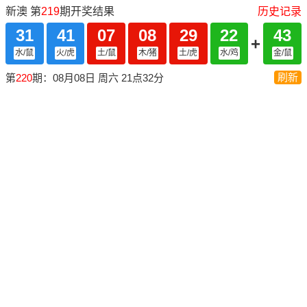
新澳 第
219
期开奖结果
历史记录
31
41
07
08
29
22
43
+
水/鼠
火/虎
土/鼠
木/猪
土/虎
水/鸡
金/鼠
刷新
第
220
期：08月08日 周六 21点32分